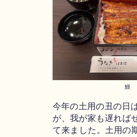
鰻
今年の土用の丑の日は
が、我が家も遅れば
て来ました。土用の