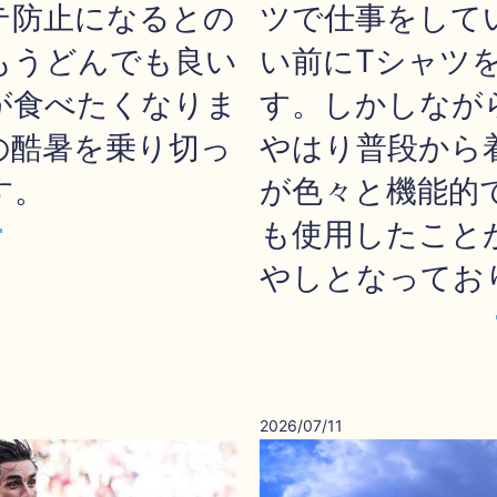
テ防止になるとの
ツで仕事をして
もうどんでも良い
い前にTシャツ
が食べたくなりま
す。しかしなが
の酷暑を乗り切っ
やはり普段から
す。
が色々と機能的
も使用したこと
やしとなってお
2026/07/11