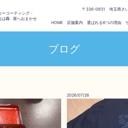
〒336-0931 埼玉県さ
カーコーティング・
去は
轟屋
へおまかせ
HOME
店舗案内
選ばれる6つの理由
ブログ
2026/07/26