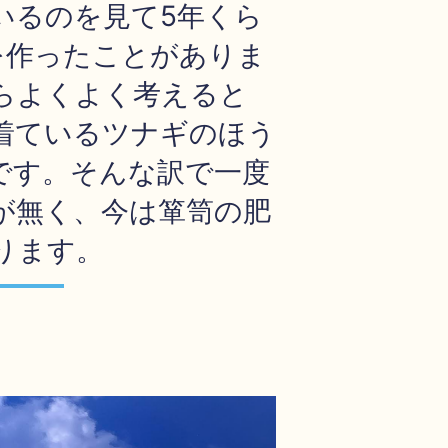
いるのを見て5年くら
を作ったことがありま
らよくよく考えると
着ているツナギのほう
です。そんな訳で一度
が無く、今は箪笥の肥
ります。