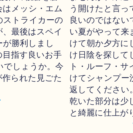
会はメッシ・エム
う開けたと言っ
のストライカーの
良いのではない
が、最後はスペイ
い夏がやって来
ーが勝利しまし
けて朝か夕方に
の目指す良いお手
け日陰を探して
いでしょうか。今
ト・ルーフ・サ
が作られた見ごた
けてシャンプー
。
返してください
乾いた部分は少
と綺麗に仕上が