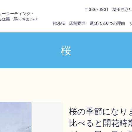
〒336-0931 埼玉県さ
カーコーティング・
去は
轟屋
へおまかせ
HOME
店舗案内
選ばれる6つの理由
桜
桜の季節になり
比べると開花時