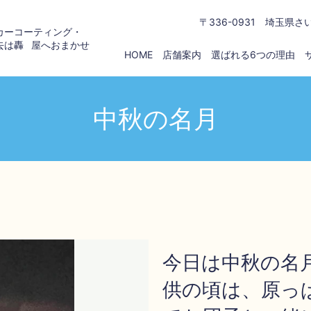
〒336-0931 埼玉県さ
カーコーティング・
去は
轟屋
へおまかせ
HOME
店舗案内
選ばれる6つの理由
中秋の名月
今日は中秋の名
供の頃は、原っ