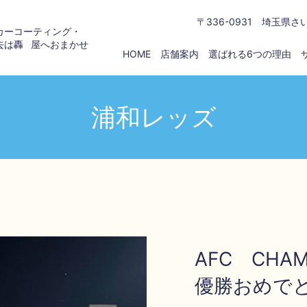
〒336-0931 埼玉県さ
カーコーティング・
去は
轟屋
へおまかせ
HOME
店舗案内
選ばれる6つの理由
浦和レッズ
AFC CHAM
優勝おめで